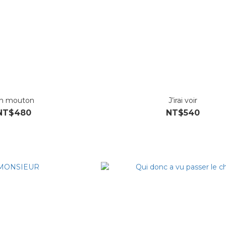
n mouton
J’irai voir
NT$480
NT$540