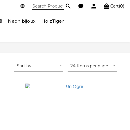
Cart(0)
蘭
Nach bijoux
HolzTiger
Sort by
24 Items per page