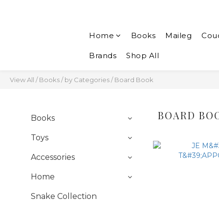
Home
Books
Maileg
Cou
Brands
Shop All
View All
/
Books
/
by Categories
/
Board Book
BOARD BO
Books
Toys
Accessories
Home
Snake Collection