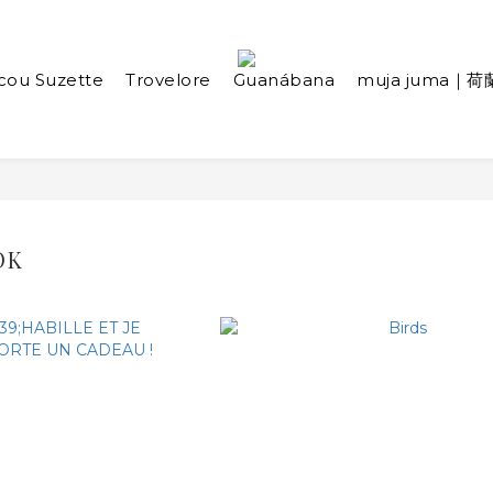
cou Suzette
Trovelore
Guanábana
muja juma｜荷
OK