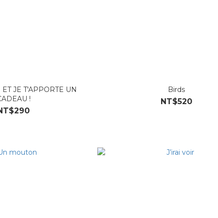
 ET JE T'APPORTE UN
Birds
CADEAU !
NT$520
NT$290