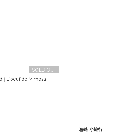
SOLD OUT
ond｜L'oeuf de Mimosa
聯絡 小旅行