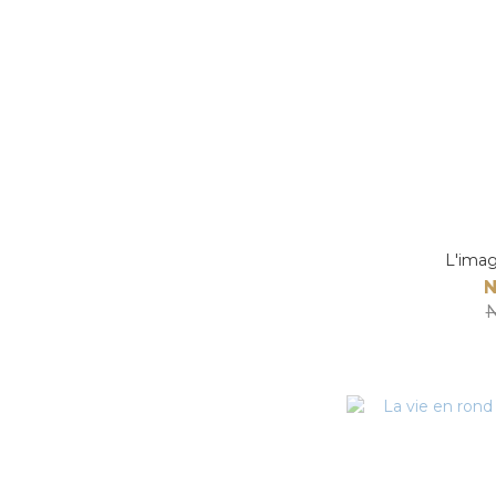
L'imag
N
N