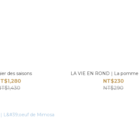
ier des saisons
LA VIE EN ROND｜La pomme 
T$1,280
NT$230
T$1,430
NT$290