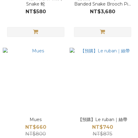
Snake 蛇
Banded Snake Brooch Pin
綠帶蛇
NT$580
NT$3,680
Mues
【預購】Le ruban｜絲帶
NT$660
NT$740
NT$800
NT$875