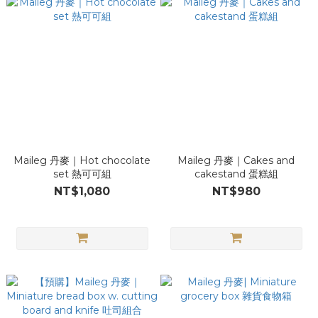
Maileg 丹麥｜Hot chocolate
Maileg 丹麥｜Cakes and
set 熱可可組
cakestand 蛋糕組
NT$1,080
NT$980