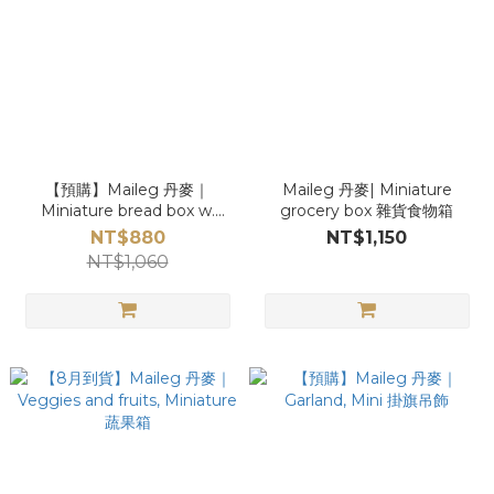
【預購】Maileg 丹麥｜
Maileg 丹麥| Miniature
Miniature bread box w.
grocery box 雜貨食物箱
cutting board and knife 吐
NT$880
NT$1,150
司組合
NT$1,060