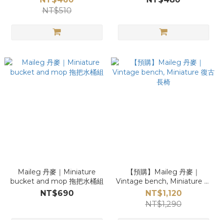
NT$510
Maileg 丹麥｜Miniature
【預購】Maileg 丹麥｜
bucket and mop 拖把水桶組
Vintage bench, Miniature 復
古長椅
NT$690
NT$1,120
NT$1,290