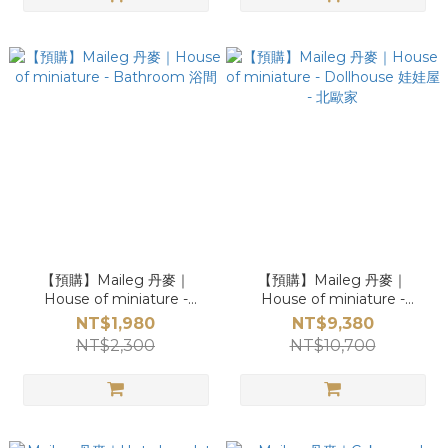
【預購】Maileg 丹麥｜
【預購】Maileg 丹麥｜
House of miniature -
House of miniature -
Bathroom 浴間
Dollhouse 娃娃屋 - 北歐家
NT$1,980
NT$9,380
NT$2,300
NT$10,700