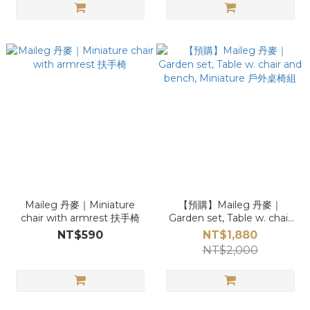
Maileg 丹麥｜Miniature
【預購】Maileg 丹麥｜
chair with armrest 扶手椅
Garden set, Table w. chair
and bench, Miniature 戶外桌
NT$590
NT$1,880
椅組
NT$2,000