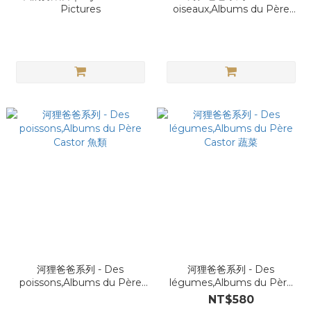
Pictures
oiseaux,Albums du Père
Castor 鳥類
河狸爸爸系列 - Des
河狸爸爸系列 - Des
poissons,Albums du Père
légumes,Albums du Père
Castor 魚類
Castor 蔬菜
NT$580