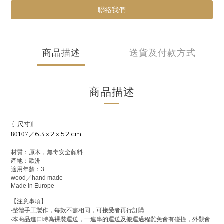
聯絡我們
商品描述
送貨及付款方式
商品描述
〖尺寸〗
6.3 x 2 x 5.2 cm
80107／
材質：原木，無毒安全顏料
產地：歐洲
適用年齡：
3+
wood
／
hand made
Made in Europe
【注意事項】
‧
整體手工製作，每款不盡相同，可接受者再行訂購
‧
本商品進口時為裸裝運送，一連串的運送及搬運過程難免會有碰撞，外觀會