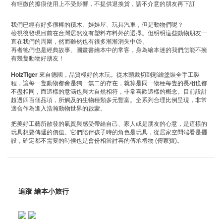
有輕微的擦痕使用上不受影響，不提供退換貨，請不介意的朋友再下訂
我們已經有好多很棒的積木、娃娃屋、玩具汽車，但是動物們呢？
檢視後發現目前在台灣居然沒有塑料布料外的選擇。但明明這些動物朋友一
直在我們的周圍，然而雖然也有很多漸漸消失中
😥
。
再者牠們也是經典故事、圖畫書繪本中的常客，身為繪本迷的我們怎能不擁
有幾隻動物好朋友！
HolzTiger
來自
德國，品質極好的木玩。從木頭裁切到彩繪塗裝全手工製
程，讓每一隻動物都會是獨一無二的存在，就算是同一物種每隻的長相也都
不盡相同，而這樣的意涵也與大自然相符，非常喜歡這樣的概念。目前設計
超過四百個品項，所觸及的生物種類多元豐富。全系列合理比例呈現，非常
適合作為進入浩瀚動物世界的啟蒙。
把美好工藝所散發的氣質與感受帶給自己、家人或是朋友的心意，是這樣的
玩具想要傳遞的價值。它們陪伴孩子時的角色是玩具，從居家空間端看是擺
設，確定都不需要的時候也是會份相當討喜的傳承禮物
(
傳家寶
)
。
追蹤 繪本小旅行