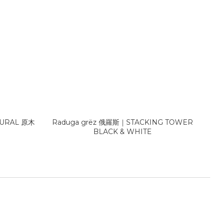
TURAL 原木
Raduga grëz 俄羅斯｜STACKING TOWER
BLACK & WHITE