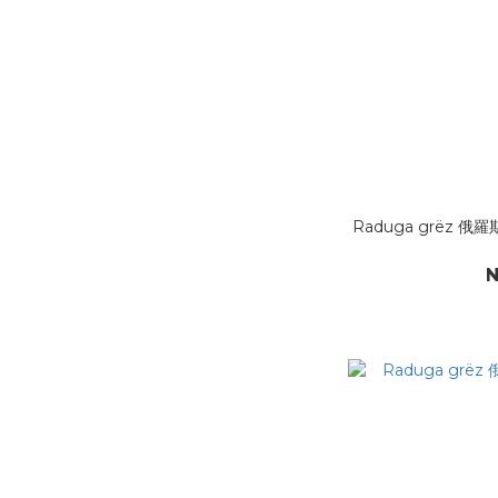
Raduga grëz 俄羅
N