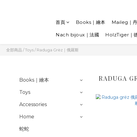
首頁
Books｜繪本
Maileg｜
Nach bijoux｜法國
HolzTiger｜
全部商品
/
Toys
/
Raduga Grëz｜俄羅斯
RADUGA 
Books｜繪本
Toys
Accessories
Home
蛇蛇