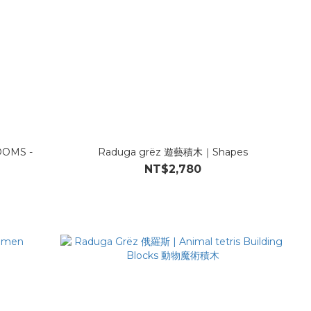
OMS -
Raduga grëz 遊藝積木｜Shapes
NT$2,780