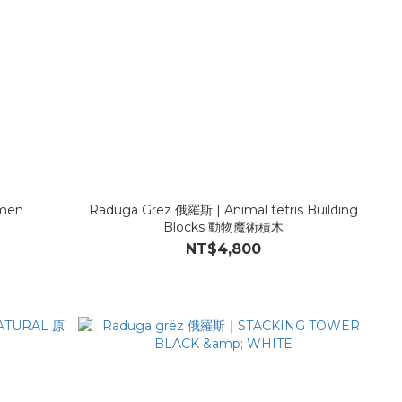
men
Raduga Grëz 俄羅斯 | Animal tetris Building
Blocks 動物魔術積木
NT$4,800