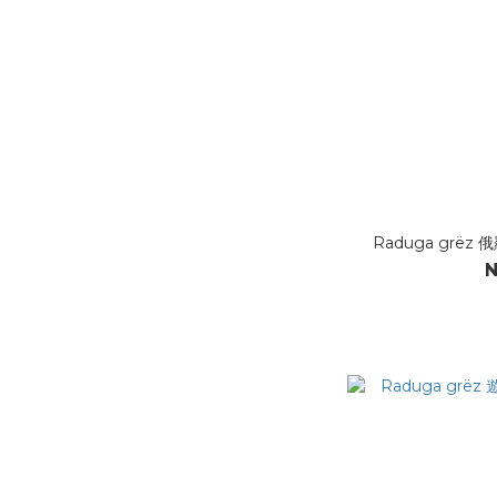
Raduga grëz 俄羅
N