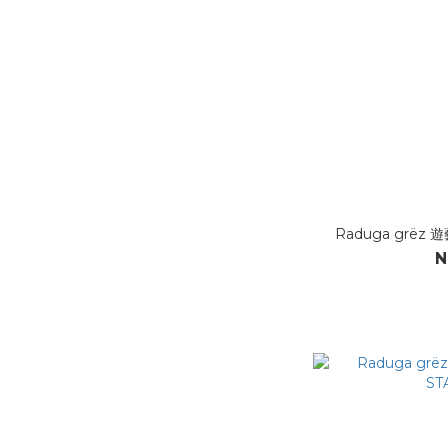
Raduga grëz 
N