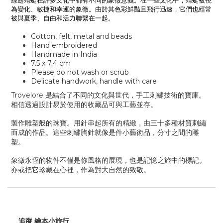
綠翅蜻蜓在許多文化中都有不同的象徵意義。在一些文化中，蜻蜓被視
為變化、敏捷和幸運的象徵。由於其色彩鮮豔且飛行迅速，它們也經常
被與夏季、自由和活力聯繫在一起。
Cotton, felt, metal and beads
Hand embroidered
Handmade in India
7.5 x 7.4 cm
Please do not wash or scrub
Delicate handwork, handle with care
Trovelore 是結合了不同的文化與世代，手工刺繡技術的寶庫。
相信透過設計易於使用的收藏品可與工藝並存。
製作雕塑般的珠寶。用針串起所有的精緻，由三十多種材質刺繡
而成的作品。這些刺繡胸針就像是件小藝術品，分寸之間的雕
塑。
象徵永恆的物件不僅是你風格的展現，也是記憶之旅中的標記。
亦或把它珍藏在心裡，作為對大自然的致敬。
追蹤 繪本小旅行