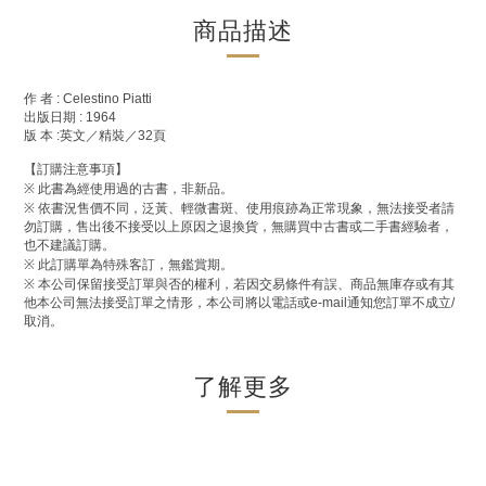
商品描述
作
者
: Celestino Piatti
出版日期
: 1964
版
本
:
英文／精裝／
32
頁
【訂購注意事項】
※
此書為經使用過的古書，非新品。
※
依書況售價不同，泛黃、輕微書斑、使用痕跡為正常現象，無法接受者請
勿訂購，售出後不接受以上原因之退換貨，無購買中古書或二手書經驗者，
也不建議訂購。
※
此訂購單為特殊客訂，無鑑賞期。
※
本公司保留接受訂單與否的權利，若因交易條件有誤、商品無庫存或有其
他本公司無法接受訂單之情形，本公司將以電話或
e-mail
通知您訂單不成立
/
取消。
了解更多