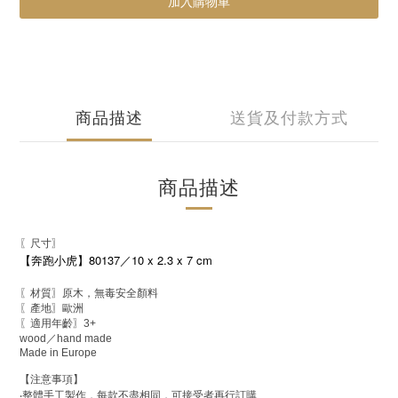
加入購物車
商品描述
送貨及付款方式
商品描述
〖尺寸〗
80137
10 x 2.3 x 7 cm
【奔跑小虎】
／
〖材質〗原木，無毒安全顏料
歐洲
〖產地〗
〖適用年齡〗
3+
wood
／
hand made
Made in Europe
【注意事項】
‧
整體手工製作，每款不盡相同，可接受者再行訂購