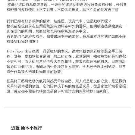
‧
本商品進口時為裸裝運送，一連串的運送及搬運過程難免會有碰撞，外觀會
有輕微的擦痕使用上不受影響，不提供退換貨，請不介意的朋友再下訂
我們已經有好多很棒的積木、娃娃屋、玩具汽車，但是動物們呢？
檢視後發現目前在台灣居然沒有塑料布料外的選擇。但明明這些動物朋友一
直在我們的周圍，然而雖然也有很多漸漸消失中
😥
。
再者牠們也是經典故事、圖畫書繪本中的常客，身為繪本迷的我們怎能不擁
有幾隻動物好朋友！
HolzTiger
來自
德國，品質極好的木玩。從木頭裁切到彩繪塗裝全手工製
程，讓每一隻動物都會是獨一無二的存在，就算是同一物種每隻的長相也都
不盡相同，而這樣的意涵也與大自然相符，非常喜歡這樣的概念。目前設計
超過四百個品項，所觸及的生物種類多元豐富。全系列合理比例呈現，非常
適合作為進入浩瀚動物世界的啟蒙。
把美好工藝所散發的氣質與感受帶給自己、家人或是朋友的心意，是這樣的
玩具想要傳遞的價值。它們陪伴孩子時的角色是玩具，從居家空間端看是擺
設，確定都不需要的時候也是會份相當討喜的傳承禮物
(
傳家寶
)
。
追蹤 繪本小旅行