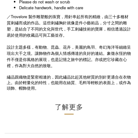
Please do not wash or scrub
Delicate handwork, handle with care
／Trovelore 製作雕塑般的珠寶，用針串起所有的精緻，由三十多種材
質刺繡而成的作品。這些刺繡胸針就像是件小藝術品，分寸之間的雕
塑，是結合了不同的文化與世代，手工刺繡技術的寶庫，相信透過設計
易於使用的收藏品可與工藝並存。
設計主題多樣，有動物、昆蟲、花卉，美麗的鳥羽、奇幻海洋等細緻呈
現出大千之境。讓飾物作為個人情感傳達的良好的連結。象徵永恆的物
件不僅是你風格的展現，也是記憶之旅中的標記。亦或把它珍藏在心
裡，作為對大自然的致敬。
繡品跟織物是緊密相連的，因此繡品比起其他材質的別針更適合在衣物
上。由於輕量化的特性，也能用在絲質、毛料等輕軟的表面上，或作為
頭飾、帽飾使用。
了解更多