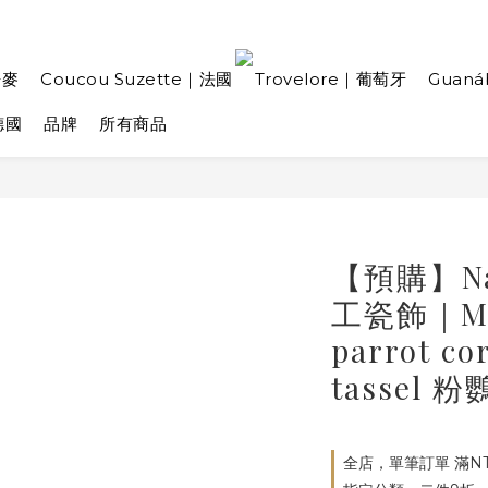
丹麥
Coucou Suzette｜法國
Trovelore｜葡萄牙
Guan
德國
品牌
所有商品
【預購】Nac
工瓷飾｜Mult
parrot co
tassel
全店，單筆訂單 滿NT