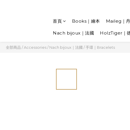
首頁
Books｜繪本
Maileg｜
Nach bijoux｜法國
HolzTiger｜
全部商品
/
Accessories
/
Nach bijoux｜法國
/
手環｜Bracelets