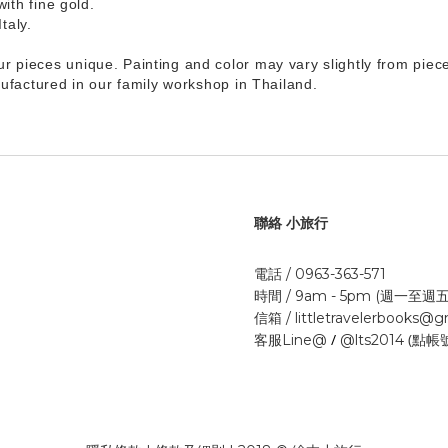
ith fine gold.
taly.
pieces unique. Painting and color may vary slightly from piece
ufactured in our family workshop in Thailand.
聯絡 小旅行
電話 / 0963-363-571
時間 / 9am - 5pm (週一至週五
信箱 / littletravelerbooks@
/
(點帳
客服Line@
@lts2014