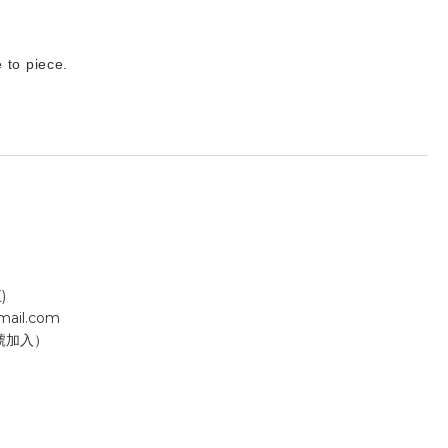
 to piece.
)
gmail.com
號加入）