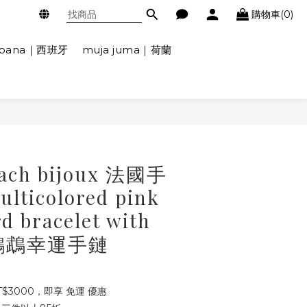
購物車(0)
ábana｜西班牙
muja juma｜荷蘭
h bijoux 法國手
icolored pink
rd bracelet with
 粉鸚鵡幸運手鏈
$3000，即享 免運 優惠