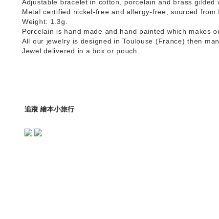
Adjustable bracelet in cotton, porcelain and brass gilded w
Metal certified nickel-free and allergy-free, sourced from I
Weight: 1.3g.
Porcelain is hand made and hand painted which makes our 
All our jewelry is designed in Toulouse (France) then man
Jewel delivered in a box or pouch.
追蹤 繪本小旅行