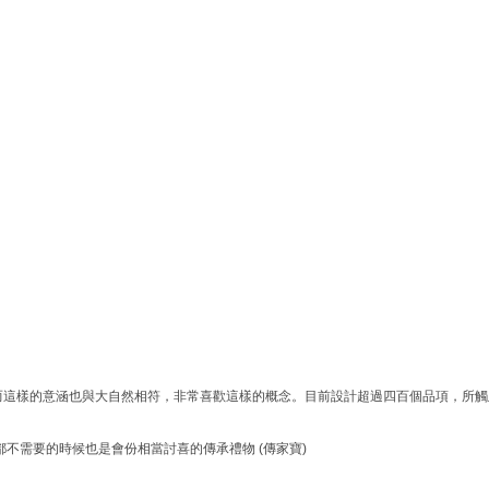
而這樣的意涵也與大自然相符，非常喜歡這樣的概念。目前設計超過四百個品項，所觸
都不需要的時候也是會份相當討喜的傳承禮物
(
傳家寶
)