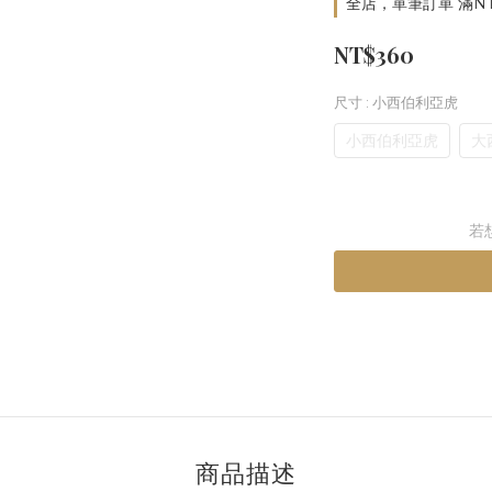
全店，單筆訂單 滿NT
NT$360
尺寸
: 小西伯利亞虎
小西伯利亞虎
大
若
商品描述