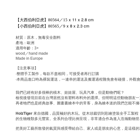
x 11 x 2.8 cm
【大西伯利亞虎】80564／15
x 8 x 2.3 cm
【小西伯利亞虎】80565／9
材質：原木，無毒安全顏料
產地：歐洲
適用年齡：
3+
wood
／
hand made
Made in Europe
【注意事項】
‧
整體手工製作，每款不盡相同，可接受者再行訂購
‧
本商品進口時為裸裝運送，一連串的運送及搬運過程難免會有碰撞，外觀
我們已經有好多很棒的積木、娃娃屋、玩具汽車，但是動物們呢？
檢視後發現目前在台灣居然沒有塑料布料外的選擇。但明明這些動物朋友一
再者牠們也是經典故事、圖畫書繪本中的常客，身為繪本迷的我們怎能不擁
HolzTiger
來自
德國，品質極好的木玩。從木頭裁切到彩繪塗裝全手工製程
的生物種類多元豐富。全系列合理比例呈現，非常適合作為進入浩瀚動物世
把美好工藝所散發的氣質與感受帶給自己、家人或是朋友的心意，是這樣的