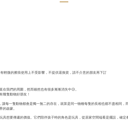
會有輕微的擦痕使用上不受影響，不提供退換貨，請不介意的朋友再下訂
直在我們的周圍，然而雖然也有很多漸漸消失中
😥
。
有幾隻動物好朋友！
，讓每一隻動物都會是獨一無二的存在，就算是同一物種每隻的長相也都不盡相同，
界的啟蒙。
玩具想要傳遞的價值。它們陪伴孩子時的角色是玩具，從居家空間端看是擺設，確定