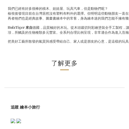
我們已經有好多很棒的積木、娃娃屋、玩具汽車，但是動物們呢？
檢視後發現目前在台灣居然沒有塑料布料外的選擇。但明明這些動物朋友一直在
再者牠們也是經典故事、圖畫書繪本中的常客，身為繪本迷的我們怎能不擁有幾
HolzTiger
來自
德國，品質極好的木玩。從木頭裁切到彩繪塗裝全手工製程，
項，所觸及的生物種類多元豐富。全系列合理比例呈現，非常適合作為進入浩瀚
把美好工藝所散發的氣質與感受帶給自己、家人或是朋友的心意，是這樣的玩具
了解更多
追蹤 繪本小旅行