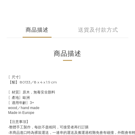
商品描述
送貨及付款方式
商品描述
〖尺寸〗
貂
80133／8 x 4 x 1.9 cm
【
】
〖材質〗原木，無毒安全顏料
歐洲
〖產地〗
〖適用年齡〗
3+
wood
／
hand made
Made in Europe
【注意事項】
‧
整體手工製作，每款不盡相同，可接受者再行訂購
‧
本商品進口時為裸裝運送，一連串的運送及搬運過程難免會有碰撞，外觀會有