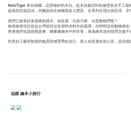
HolzTiger
來自
德國，品質極好的木玩。從木頭裁切到彩繪塗裝全手工製
超過四百個品項，所觸及的生物種類多元豐富。全系列合理比例呈現，非
我們已經有好多很棒的積木、娃娃屋、玩具汽車，但是動物們呢？
檢視後發現目前在台灣居然沒有塑料布料外的選擇。但明明這些動物朋友
再者牠們也是經典故事、圖畫書繪本中的常客，身為繪本迷的我們怎能不
把美好工藝所散發的氣質與感受帶給自己、家人或是朋友的心意，是這樣
追蹤 繪本小旅行