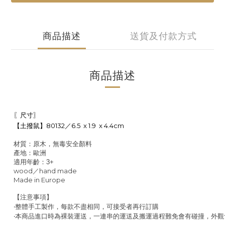
商品描述
送貨及付款方式
商品描述
〖尺寸〗
80132
6.5 x 1.9 x 4.4cm
【土撥鼠】
／
材質：原木，無毒安全顏料
產地：歐洲
適用年齡：
3+
wood
hand made
／
Made in Europe
【注意事項】
整體手工製作，每款不盡相同，可接受者再行訂購
‧
本商品進口時為裸裝運送，一連串的運送及搬運過程難免會有碰撞，外觀
‧