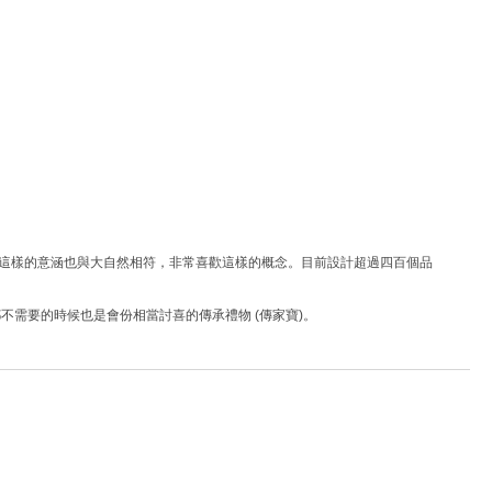
這樣的意涵也與大自然相符，非常喜歡這樣的概念。目前設計超過四百個品
都不需要的時候也是會份相當討喜的傳承禮物
(
傳家寶
)
。