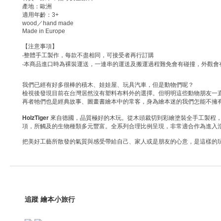
產地：歐洲
適用年齡：
3+
wood
／
hand made
Made in Europe
【注意事項】
‧
整體手工製作，每款不盡相同，可接受者再行訂購
‧
本商品進口時為裸裝運送，一連串的運送及搬運過程難免會有碰撞，外觀會
我們已經有好多很棒的積木、娃娃屋、玩具汽車，但是動物們呢？
檢視後發現目前在台灣居然沒有塑料布料外的選擇。但明明這些動物朋友一
再者牠們也是經典故事、圖畫書繪本中的常客，身為繪本迷的我們怎能不擁
HolzTiger
來自
德國，品質極好的木玩。從木頭裁切到彩繪塗裝全手工製程
項，所觸及的生物種類多元豐富。全系列合理比例呈現，非常適合作為進入
把美好工藝所散發的氣質與感受帶給自己、家人或是朋友的心意，是這樣的
追蹤 繪本小旅行