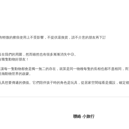
有輕微的擦痕使用上不受影響，不提供退換貨，請不介意的朋友再下訂
直在我們的周圍，然而雖然也有很多漸漸消失中
😥
。
有幾隻動物好朋友！
，讓每一隻動物都會是獨一無二的存在，就算是同一物種每隻的長相也都不盡相同，而
浩瀚動物世界的啟蒙。
玩具想要傳遞的價值。它們陪伴孩子時的角色是玩具，從居家空間端看是擺設，確定
聯絡 小旅行