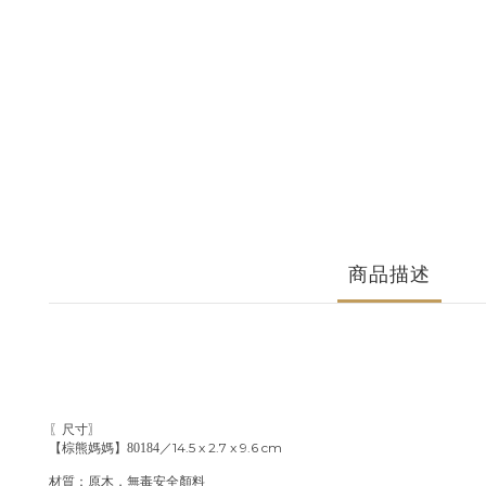
商品描述
〖尺寸〗
14.5 x 2.7 x 9.6 cm
【棕熊媽媽】80184／
材質：原木，無毒安全顏料