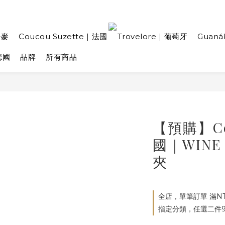
丹麥
Coucou Suzette｜法國
Trovelore｜葡萄牙
Guan
德國
品牌
所有商品
【預購】Cou
國｜WINE 
夾
全店，單筆訂單 滿NT
指定分類，任選二件9