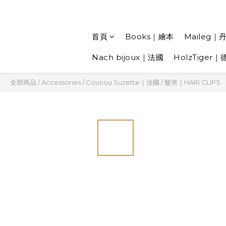
首頁
Books｜繪本
Maileg｜
Nach bijoux｜法國
HolzTiger｜
全部商品
/
Accessories
/
Coucou Suzette｜法國
/
髮夾｜HAIR CLIPS