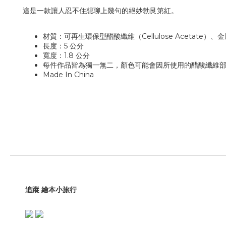
這是一款讓人忍不住想聊上幾句的絕妙勃艮第紅。
材質：可再生環保型醋酸纖維（Cellulose Acetate）、
長度：5 公分
寬度：1.8 公分
每件作品皆為獨一無二，顏色可能會因所使用的醋酸纖維
Made In China
追蹤 繪本小旅行