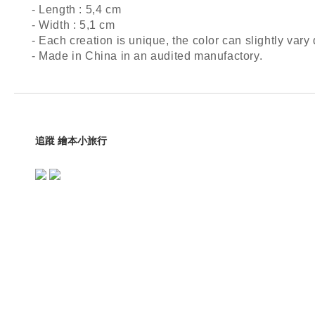
- Length : 5,4 cm
- Width : 5,1 cm
- Each creation is unique, the color can slightly var
- Made in China in an audited manufactory.
追蹤 繪本小旅行