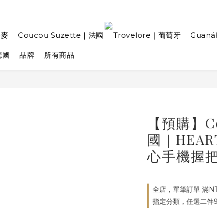
丹麥
Coucou Suzette｜法國
Trovelore｜葡萄牙
Guan
德國
品牌
所有商品
【預購】Cou
國｜HEART
心手機握
全店，單筆訂單 滿NT
指定分類，任選二件9