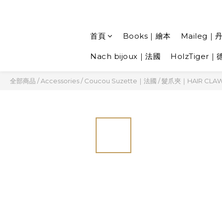
首頁
Books｜繪本
Maileg｜
Nach bijoux｜法國
HolzTiger｜
全部商品
/
Accessories
/
Coucou Suzette｜法國
/
髮爪夾｜HAIR CLA