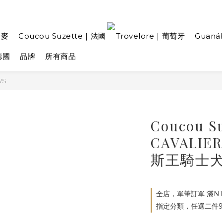
丹麥
Coucou Suzette｜法國
Trovelore｜葡萄牙
Guan
德國
品牌
所有商品
WS
Coucou S
CAVALIE
斯王騎士
全店，單筆訂單 滿NT
指定分類，任選二件9