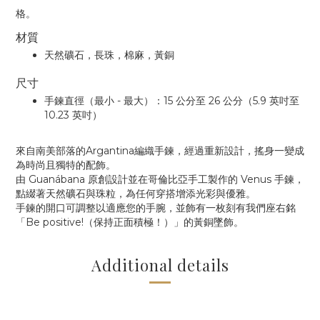
格。
材質
天然礦石，長珠，棉麻，黃銅
尺寸
手鍊直徑（最小 - 最大）：15 公分
至 26 公分（
5.9 英吋
至
10.23 英吋）
來自南美部落的Argantina編織手鍊，經過重新設計，搖身一變成
為時尚且獨特的配飾。
由 Guanábana 原創設計並在哥倫比亞手工製作的 Venus 手鍊，
點綴著天然礦石與珠粒，為任何穿搭增添光彩與優雅。
手鍊的開口可調整以適應您的手腕，並飾有一枚刻有我們座右銘
「Be positive!（保持正面積極！）」的黃銅墜飾。
Additional details