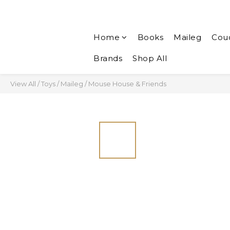
Home
Books
Maileg
Cou
Brands
Shop All
View All
/
Toys
/
Maileg
/
Mouse House & Friends