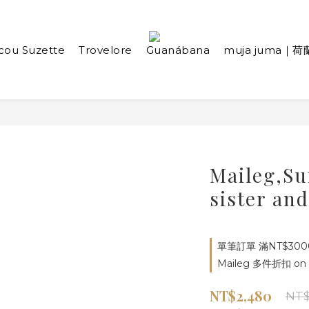
cou Suzette
Trovelore
Guanábana
muja juma｜荷
Maileg,Sui
sister an
單筆訂單 滿NT$3000
Maileg 多件折扣 on s
NT$2,480
NT$