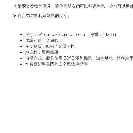
內附兩套柔軟的寢具，讓你的朋友們可以舒適休息，你也可以另
它適合弟弟鼠和妹妹鼠的尺寸。
尺寸：34 cm x 28 cm x 15 cm ，淨重：1.12 kg
建議年齡： 3 歲以上
主要材質：紙板 / 金屬 / 棉
填充物：聚酯纖維
清潔方式：寢具使用 30°C 溫和機洗，請勿烘乾，洗後
符合歐盟與英國的安全與法規標準