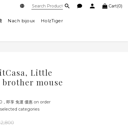
Cart(0)
蘭
Nach bijoux
HolzTiger
tCasa, Little
d brother mouse
，即享 免運 優惠 on order
elected categories
2,800