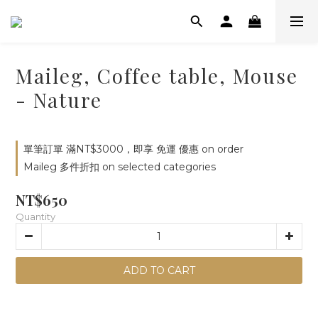
Maileg, Coffee table, Mouse
- Nature
單筆訂單 滿NT$3000，即享 免運 優惠 on order
Maileg 多件折扣 on selected categories
NT$650
Quantity
ADD TO CART