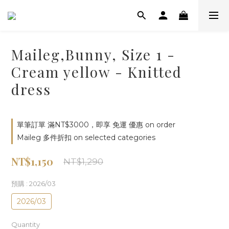
Maileg,Bunny, Size 1 -
Cream yellow - Knitted
dress
單筆訂單 滿NT$3000，即享 免運 優惠 on order
Maileg 多件折扣 on selected categories
NT$1,150
NT$1,290
預購
: 2026/03
2026/03
Quantity