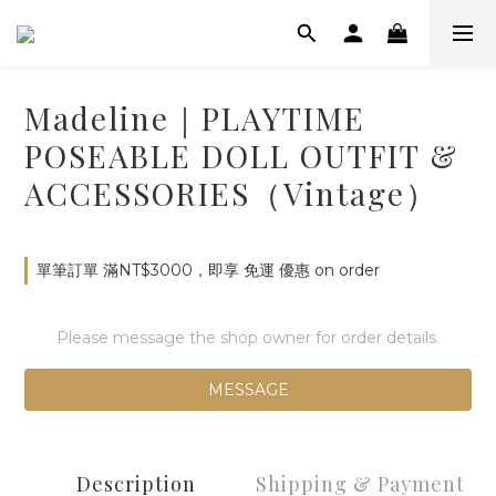
Madeline｜PLAYTIME
POSEABLE DOLL OUTFIT &
ACCESSORIES（Vintage）
單筆訂單 滿NT$3000，即享 免運 優惠 on order
Please message the shop owner for order details.
MESSAGE
Description
Shipping & Payment