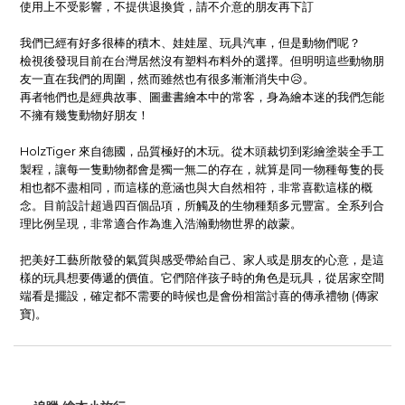
使用上不受影響，不提供退換貨，請不介意的朋友再下訂
我們已經有好多很棒的積木、娃娃屋、玩具汽車，但是動物們呢？
檢視後發現目前在台灣居然沒有塑料布料外的選擇。但明明這些動物朋
友一直在我們的周圍，然而雖然也有很多漸漸消失中😥。
再者牠們也是經典故事、圖畫書繪本中的常客，身為繪本迷的我們怎能
不擁有幾隻動物好朋友！
HolzTiger 來自德國，品質極好的木玩。從木頭裁切到彩繪塗裝全手工
製程，讓每一隻動物都會是獨一無二的存在，就算是同一物種每隻的長
相也都不盡相同，而這樣的意涵也與大自然相符，非常喜歡這樣的概
念。目前設計超過四百個品項，所觸及的生物種類多元豐富。全系列合
理比例呈現，非常適合作為進入浩瀚動物世界的啟蒙。
把美好工藝所散發的氣質與感受帶給自己、家人或是朋友的心意，是這
樣的玩具想要傳遞的價值。它們陪伴孩子時的角色是玩具，從居家空間
端看是擺設，確定都不需要的時候也是會份相當討喜的傳承禮物 (傳家
寶)。