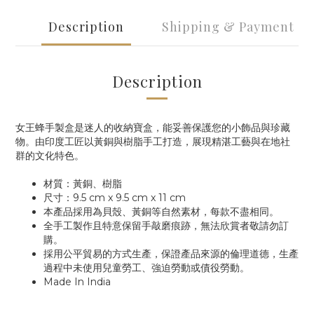
Description
Shipping & Payment
Description
女王蜂手製盒是迷人的收納寶盒，能妥善保護您的小飾品與珍藏
物。由印度工匠以黃銅與樹脂手工打造，展現精湛工藝與在地社
群的文化特色。
材質：黃銅、樹脂
尺寸：
9.5 cm x 9.5 cm x 11 cm
本產品採用為貝殼、黃銅等自然素材，每款不盡相同。
全手工製作且特意保留手敲磨痕跡，無法欣賞者敬請勿訂
購。
採用公平貿易的方式生產，保證產品來源的倫理道德，生產
過程中未使用兒童勞工、強迫勞動或債役勞動。
Made In India