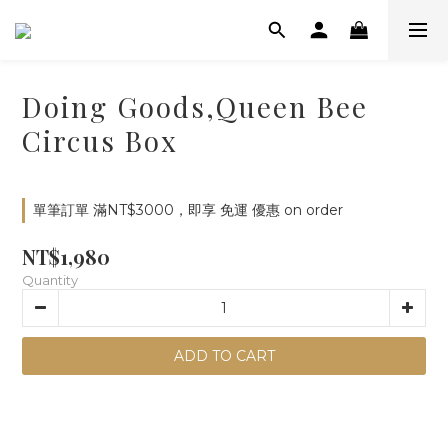
Doing Goods,Queen Bee
Circus Box
單筆訂單 滿NT$3000，即享 免運 優惠 on order
NT$1,980
Quantity
ADD TO CART