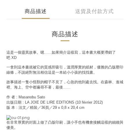
商品描述
送貨及付款方式
商品描述
這是一個靈異故事。嗯……如果簡介這樣寫，這本書大概要滯銷了
吧
XD
一拿到這本書就被它的質感所吸引，溫潤厚實的紙材，優雅的凸版壓印
線條，不說絕對無法相信這是一本給小小孩的找找書。
故事描述一隻小怪獸的帽子不見了，心急的他到處去找。在森林、進城
裡、海上、空中都遍尋不著，最後……
作
者
: Masanobu Sato
出版日期
: LA JOIE DE LIRE EDITIONS (10 février 2012)
版
本
:
法文／精裝／
36
頁／
29 x 0,8 x 20,4 cm
在非常厚實的封面上做了凸版印刷，讓小手也有機會接觸這樣的細緻與
優美。