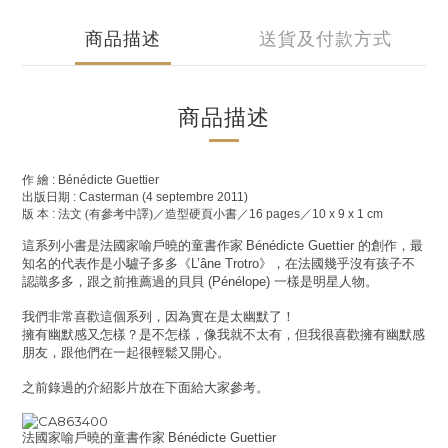
商品描述
送貨及付款方式
商品描述
作
繪
: Bénédicte Guettier
出版日期
: Casterman (4 septembre 2011)
版
本
:
法文 (有參考中譯)／造型硬頁小書／
16 pages
／
10 x 9 x 1 cm
這系列小書是法國家喻戶曉的童書作家
Bénédicte Guettier
的創作，最
知名的代表作是小驢子多多《
L’âne Trotro
》，在法國幾乎沒有孩子不
認識多多，跟之前推薦過的貝貝
(Pénélope)
一樣是明星人物。
我們非常喜歡這個系列，因為實在是太幽默了！
擁有幽默感又怎樣？是不怎樣，像我就不太有，但我很喜歡擁有幽默感
朋友，跟他們在一起很輕鬆又開心。
之前錄過的介紹影片放在下面給大家參考。
法國家喻戶曉的童書作家
Bénédicte Guettier