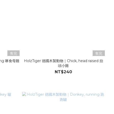
售完
售完
ing 啄食母雞
HolzTiger 德國木製動物｜Chick, head raised 抬
頭小雞
NT$240